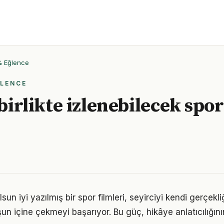
 & Eğlence
ĞLENCE
 birlikte izlenebilecek spor
i
sun iyi yazılmış bir spor filmleri, seyirciyi kendi gerçek
şun içine çekmeyi başarıyor. Bu güç, hikâye anlatıcılığın