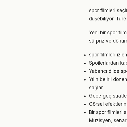
spor filmleri se
düşebiliyor. Tür
Yeni bir spor fi
sürpriz ve dönüm
spor filmleri iz
Spoilerlardan kaç
Yabancı dilde spo
Yılın belirli dön
sağlar
Gece geç saatler
Görsel efektleri
Bir spor filmler
Müzisyen, senary