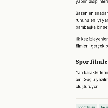
yapım disiplinle
Bazen en sıradan
ruhunu en iyi ya
bambaşka bir sev
İlk kez izleyenle
filmleri, gerçek 
Spor filmle
Yan karakterlerin
biri. Güçlü yazıl
oluşturuyor.
spor filmleri
takım