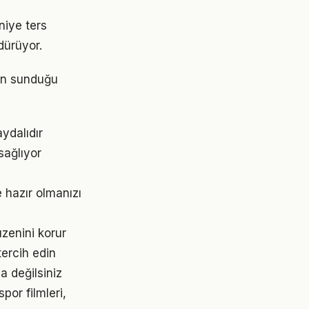
niye ters
dürüyor.
nin sunduğu
ydalıdır
sağlıyor
e hazır olmanızı
üzenini korur
tercih edin
a değilsiniz
or filmleri,