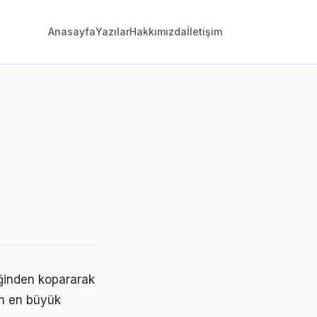
Anasayfa
Yazılar
Hakkımızda
İletişim
liğinden kopararak
ın en büyük