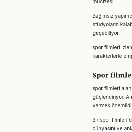
mucizesi.
Bağımsız yapımcıl
stüdyoların kalab
geçebiliyor.
spor filmleri iz
karakterlerle em
Spor filmle
spor filmleri ala
güçlendiriyor. A
vermek önemlidir
Bir spor filmleri'
dünyasını ve anla