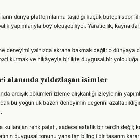
arın dünya platformlarına taşıdığı küçük bütçeli spor fil
alık yapımlarıyla boy ölçüşebiliyor. Yaratıcılık, kaynakla
leme deneyimi yalnızca ekrana bakmak değil; o dünyaya d
pati kurmak ve hikâyeyle birlikte duygusal bir yolculuğa 
ri alanında yıldızlaşan isimler
nında ardışık bölümleri izleme alışkanlığı izleyicinin yapı
ncak bu yoğunluk bazen deneyimin değerini azaltabildiğin
.
da kullanılan renk paleti, sadece estetik bir tercih değil; k
tının duygusal tonunu yansıtan bilinçli bir tasarım kararı