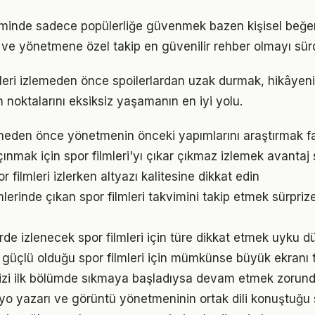
çiminde sadece popülerliğe güvenmek bazen kişisel beğe
e ve yönetmene özel takip en güvenilir rehber olmayı sür
lmleri izlemeden önce spoilerlardan uzak durmak, hikâye
 noktalarını eksiksiz yaşamanın en iyi yolu.
lemeden önce yönetmenin önceki yapımlarını araştırmak fa
ınmak için spor filmleri'yı çıkar çıkmaz izlemek avantaj 
r filmleri izlerken altyazı kalitesine dikkat edin
emlerinde çıkan spor filmleri takvimini takip etmek sürpriz
de izlenecek spor filmleri için türe dikkat etmek uyku d
n güçlü olduğu spor filmleri için mümkünse büyük ekranı 
i sizi ilk bölümde sıkmaya başladıysa devam etmek zorund
o yazarı ve görüntü yönetmeninin ortak dili konuştuğu sp