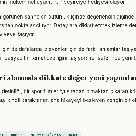
rinin mükemmel uyumunun seyirciye hediyesi oluyor.
 görünen sahneler, bütünlük içinde değerlendirildiğinde s
nsıtan noktalar oluyor. Detaylara dikkat etmek izleme de
iyeye taşıyor.
r için de defalarca izleyenler için de farklı anlamlar taşıy
bir başyapıtın temel özelliğini taşıyor: her seferinde yeni
ri alanında dikkate değer yeni yapımla
 derinliği, bir spor filmleri'yı sıradan olmaktan çıkaran kr
mış ikincil karakterler, ana hikâyeyi besleyen zengin bir 
 ruhu filmleri
gerçek hikâye uyarlamaları