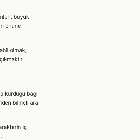
mleri, büyük
rın önüne
ahil olmak,
çıkmaktır.
mla kurduğu bağı
den bilinçli ara
arakterin iç
.