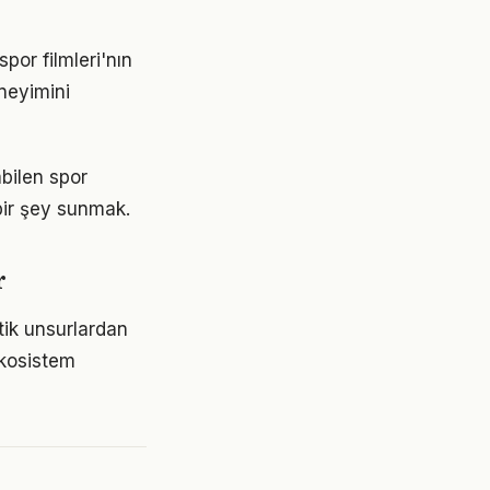
por filmleri'nın
neyimini
abilen spor
 bir şey sunmak.
r
itik unsurlardan
ekosistem