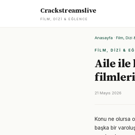
Crackstreamslive
FILM, DIZI & EĞLENCE
Anasayfa
·
Film, Dizi
FILM, DIZI & E
Aile ile
filmler
21 Mayıs 2026
Konu ne olursa ol
başka bir varolu