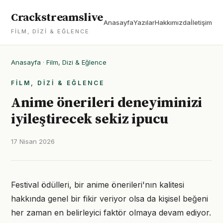
Crackstreamslive
Anasayfa
Yazılar
Hakkımızda
İletişim
FILM, DIZI & EĞLENCE
Anasayfa
·
Film, Dizi & Eğlence
FILM, DIZI & EĞLENCE
Anime önerileri deneyiminizi
iyileştirecek sekiz ipucu
17 Nisan 2026
Festival ödülleri, bir anime önerileri'nın kalitesi
hakkında genel bir fikir veriyor olsa da kişisel beğeni
her zaman en belirleyici faktör olmaya devam ediyor.