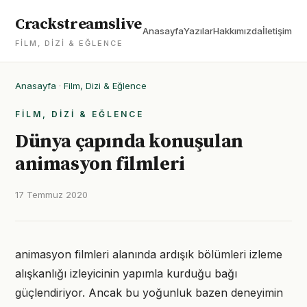
Crackstreamslive
Anasayfa
Yazılar
Hakkımızda
İletişim
FILM, DIZI & EĞLENCE
Anasayfa
·
Film, Dizi & Eğlence
FILM, DIZI & EĞLENCE
Dünya çapında konuşulan
animasyon filmleri
17 Temmuz 2020
animasyon filmleri alanında ardışık bölümleri izleme
alışkanlığı izleyicinin yapımla kurduğu bağı
güçlendiriyor. Ancak bu yoğunluk bazen deneyimin