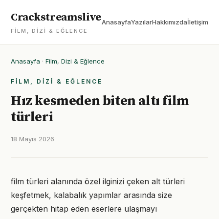
Crackstreamslive
Anasayfa
Yazılar
Hakkımızda
İletişim
FILM, DIZI & EĞLENCE
Anasayfa
·
Film, Dizi & Eğlence
FILM, DIZI & EĞLENCE
Hız kesmeden biten altı film
türleri
18 Mayıs 2026
film türleri alanında özel ilginizi çeken alt türleri
keşfetmek, kalabalık yapımlar arasında size
gerçekten hitap eden eserlere ulaşmayı