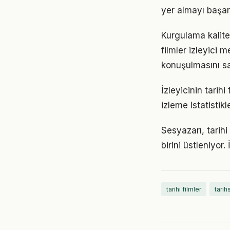
yer almayı başarı
Kurgulama kalite
filmler izleyici 
konuşulmasını sa
İzleyicinin tarih
izleme istatistikl
Sesyazarı, tarihi
birini üstleniyor
tarihi filmler
tarih