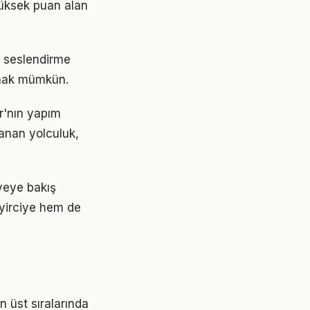
Yüksek puan alan
ve seslendirme
aşmak mümkün.
er'nın yapım
anan yolculuk,
âyeye bakış
seyirciye hem de
in üst sıralarında