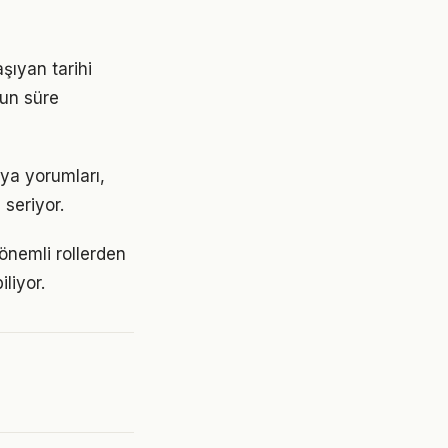
şıyan tarihi
zun süre
dya yorumları,
 seriyor.
 önemli rollerden
liyor.