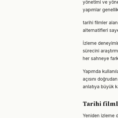
yönetimi ve yöne
yapımlar genellik
tarihi filmler ala
alternatifleri sa
İzleme deneyimini
sürecini araştı
her sahneye farkl
Yapımda kullanıl
açısını doğrudan 
anlatıya büyük ka
Tarihi filml
Yeniden izleme de