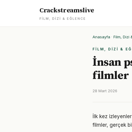
Crackstreamslive
FILM, DIZI & EĞLENCE
Anasayfa
·
Film, Dizi
FILM, DIZI & E
İnsan ps
filmler
28 Mart 2026
İlk kez izleyenler
filmler, gerçek b