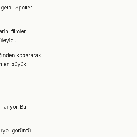
 geldi. Spoiler
rihi filmler
leyici.
liğinden kopararak
ın en büyük
r arıyor. Bu
naryo, görüntü