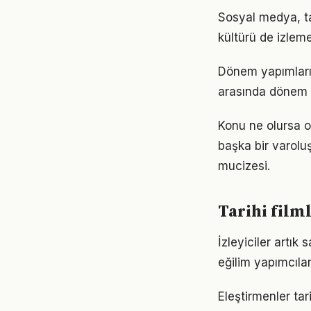
Sosyal medya, tar
kültürü de izleme
Dönem yapımları, 
arasında dönem y
Konu ne olursa ol
başka bir varolu
mucizesi.
Tarihi film
İzleyiciler artık
eğilim yapımcılar
Eleştirmenler tar