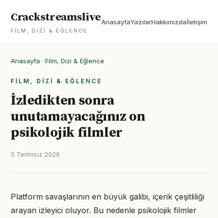
Crackstreamslive
Anasayfa
Yazılar
Hakkımızda
İletişim
FILM, DIZI & EĞLENCE
Anasayfa
·
Film, Dizi & Eğlence
FILM, DIZI & EĞLENCE
İzledikten sonra
unutamayacağınız on
psikolojik filmler
5 Temmuz 2026
Platform savaşlarının en büyük galibi, içerik çeşitliliği
arayan izleyici oluyor. Bu nedenle psikolojik filmler