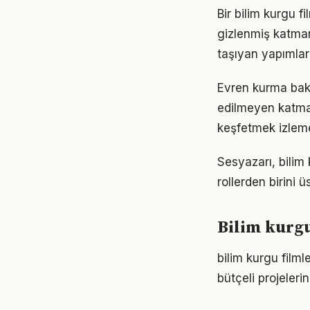
Bir bilim kurgu fi
gizlenmiş katmanl
taşıyan yapımlar
Evren kurma bakış
edilmeyen katman
keşfetmek izlem
Sesyazarı, bilim
rollerden birini 
Bilim kurgu
bilim kurgu filml
bütçeli projeler