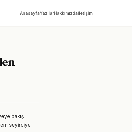
Anasayfa
Yazılar
Hakkımızda
İletişim
den
âyeye bakış
 hem seyirciye