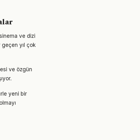
alar
 sinema ve dizi
r geçen yıl çok
itesi ve özgün
ıyor.
rle yeni bir
 olmayı