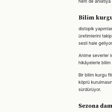
hem de anlatıya 
Bilim kurgu
distopik yapımlar
üretimlerini tak
sesli hale geliyor
Anime severler iç
hikâyelerle bilim
Bir bilim kurgu fi
köprü kurulmasın
sürdürüyor.
Sezona damg