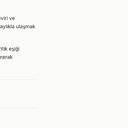
eviri ve
olaylıkla ulaşmak
tik eşiği
 merak