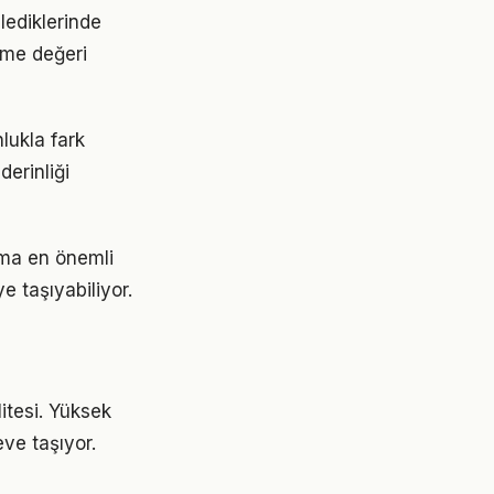
zlediklerinde
leme değeri
lukla fark
erinliği
ama en önemli
e taşıyabiliyor.
litesi. Yüksek
ve taşıyor.