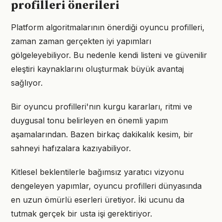
profilleri önerileri
Platform algoritmalarının önerdiği oyuncu profilleri,
zaman zaman gerçekten iyi yapımları
gölgeleyebiliyor. Bu nedenle kendi listeni ve güvenilir
eleştiri kaynaklarını oluşturmak büyük avantaj
sağlıyor.
Bir oyuncu profilleri'nın kurgu kararları, ritmi ve
duygusal tonu belirleyen en önemli yapım
aşamalarından. Bazen birkaç dakikalık kesim, bir
sahneyi hafızalara kazıyabiliyor.
Kitlesel beklentilerle bağımsız yaratıcı vizyonu
dengeleyen yapımlar, oyuncu profilleri dünyasında
en uzun ömürlü eserleri üretiyor. İki ucunu da
tutmak gerçek bir usta işi gerektiriyor.