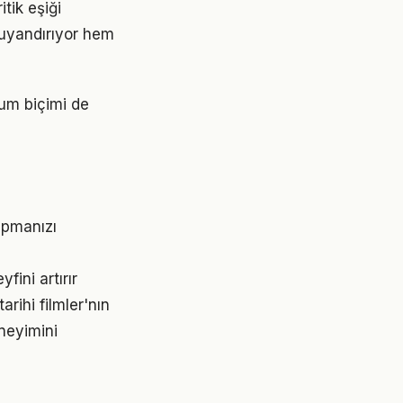
tik eşiği
 uyandırıyor hem
num biçimi de
yapmanızı
fini artırır
rihi filmler'nın
neyimini