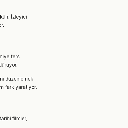
ün. İzleyici
r.
niye ters
dürüyor.
ını düzenlemek
m fark yaratıyor.
rihi filmler,