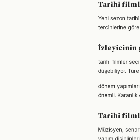
Tarihi film
Yeni sezon tarih
tercihlerine göre
İzleyicinin
tarihi filmler s
düşebiliyor. Tür
dönem yapımları
önemli. Karanlık 
Tarihi film
Müzisyen, senary
yapım disiplinle