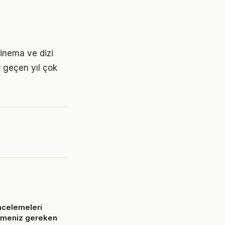
 sinema ve dizi
r geçen yıl çok
ncelemeleri
lmeniz gereken