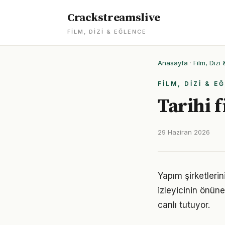
Crackstreamslive
FILM, DIZI & EĞLENCE
Anasayfa
·
Film, Dizi
FILM, DIZI & E
Tarihi 
29 Haziran 2026
Yapım şirketlerin
izleyicinin önün
canlı tutuyor.