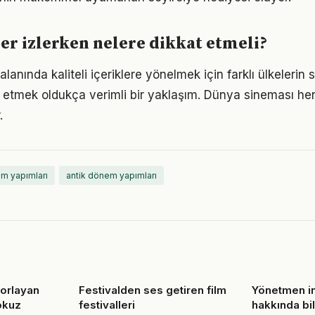
ler izlerken nelere dikkat etmeli?
 alanında kaliteli içeriklere yönelmek için farklı ülkelerin
ip etmek oldukça verimli bir yaklaşım. Dünya sineması he
.
m yapımları
antik dönem yapımları
zorlayan
Festivalden ses getiren film
Yönetmen i
okuz
festivalleri
hakkında bi