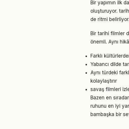
Bir yapımın ilk d
oluşturuyor. tar
de ritmi belirliyor
Bir tarihi filml
önemli. Aynı hikâ
Farklı kültürlerd
Yabancı dilde tari
Aynı türdeki fark
kolaylaştırır
savaş filmleri iz
Bazen en sıradan 
ruhunu en iyi ya
bambaşka bir sev