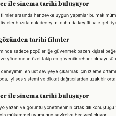
ler ile sinema tarihi buluşuyor
i filmler arasında her zevke uygun yapımlar bulmak mümk
 listeler hazırlamak deneyimi daha da keyifli hale getiriyo
 gözünden tarihi filmler
eçiminde sadece popülerliğe güvenmek bazen kişisel beğe
e ve yönetmene özel takip en güvenilir rehber olmayı sür
 deneyimini en üst seviyeye çıkarmak için izleme ortam
oda, iyi ses sistemi ve dikkat dağıtıcılardan uzak bir orta
ler ile sinema tarihi buluşuyor
o yazarı ve görüntü yönetmeninin ortak dili konuştuğu ta
rinin mükemmel uyumunun seyirciye hediyesi oluyor.