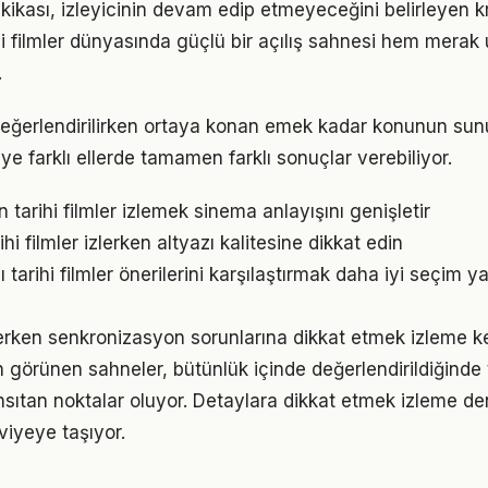
akikası, izleyicinin devam edip etmeyeceğini belirleyen kri
ihi filmler dünyasında güçlü bir açılış sahnesi hem merak
.
er değerlendirilirken ortaya konan emek kadar konunun su
ye farklı ellerde tamamen farklı sonuçlar verebiliyor.
en tarihi filmler izlemek sinema anlayışını genişletir
hi filmler izlerken altyazı kalitesine dikkat edin
lı tarihi filmler önerilerini karşılaştırmak daha iyi seçim 
lerken senkronizasyon sorunlarına dikkat etmek izleme key
görünen sahneler, bütünlük içinde değerlendirildiğinde ta
nsıtan noktalar oluyor. Detaylara dikkat etmek izleme de
iyeye taşıyor.