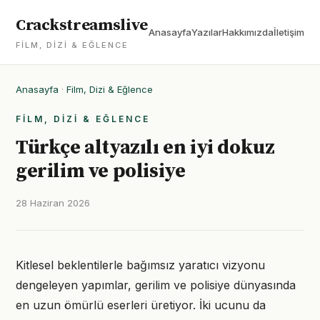
Crackstreamslive
Anasayfa
Yazılar
Hakkımızda
İletişim
FILM, DIZI & EĞLENCE
Anasayfa
·
Film, Dizi & Eğlence
FILM, DIZI & EĞLENCE
Türkçe altyazılı en iyi dokuz
gerilim ve polisiye
28 Haziran 2026
Kitlesel beklentilerle bağımsız yaratıcı vizyonu
dengeleyen yapımlar, gerilim ve polisiye dünyasında
en uzun ömürlü eserleri üretiyor. İki ucunu da